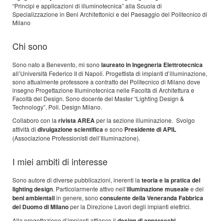
“Principi e applicazioni di illuminotecnica” alla Scuola di
Specializzazione in Beni Architettonici e del Paesaggio del Politecnico di
Milano
Chi sono
Sono nato a Benevento, mi sono
laureato in Ingegneria Elettrotecnica
all’Università Federico II di Napoli. Progettista di impianti d’illuminazione,
sono attualmente professore a contratto del Politecnico di Milano dove
insegno Progettazione Illuminotecnica nelle Facoltà di Architettura e
Facoltà del Design. Sono docente del Master “Lighting Design &
Technology”, Poli. Design Milano.
Collaboro con la
rivista AREA
per la sezione illuminazione. Svolgo
attività di
divulgazione scientifica
e sono
Presidente di APIL
(Associazione Professionisti dell’Illuminazione).
I miei ambiti di interesse
Sono autore di diverse pubblicazioni, inerenti la
teoria e la pratica del
lighting design
. Particolarmente attivo nell’
illuminazione museale
e dei
beni ambientali
in genere, sono
consulente della Veneranda Fabbrica
del Duomo di Milano
per la Direzione Lavori degli impianti elettrici.
Alla progettazione d’impianti affianco il
design di apparecchi