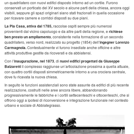
un quadrilatero con nuovi edifici disposto intorno ad un cortile. Furono
conservati un porticato del XV secolo e alcune parti della chiesa, ancora oggi
visibili, seppure gli spazi originari siano stati frazionati in quella occasione
per ricavare camere e corridoi disposti su due piani.
La Pia Casa, attiva dal 1785,
raccolse ospiti sempre più numerosi
provenienti dal vicino capoluogo e da altre parti della regione, e
richiese
ben presto un ampliamento
, consistente nella formazione di un secondo
quadrilatero, verso nord, realizzato su progetto (1854) dell’
ingegner Lorenzo
Carmagnola.
Contestualmente vi furono insediate anche officine e altre
attività produttive gestite da ricoverati e da abbiatensi.
Con l’
inaugurazione, nel 1873
, di
nuovi edifici progettati da Giuseppe
Balzaretti
il complesso raggiunse un’articolazione prossima a quella attuale,
con quattro cortili disposti simmetricamente intorno a una crociera centrale,
dove fu ricavata la nuova chiesa.
In seguito le funzioni assistenziali sono state assunte da edifici di più recente
realizzazione, costruiti nelle aree ancora libere, abbandonando
progressivamente le fabbriche e i cortili settecenteschi e ottocenteschi, che si
offrono oggi a ipotesi di riconversione e integrazione funzionale nel contesto
urbano e sociale di Abbiategrasso.