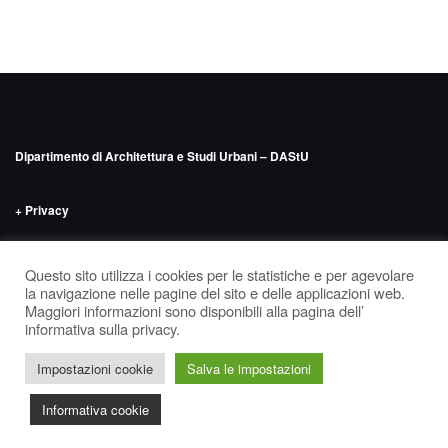
Dipartimento di Architettura e Studi Urbani – DAStU
+ Privacy
INDIRIZZO
Politecnico di Milano – DAStU
Via Bonardi n.9, edificio 14 –
Questo sito utilizza i cookies per le statistiche e per agevolare
‘Nave’, seminterrato
la navigazione nelle pagine del sito e delle applicazioni web.
Maggiori informazioni sono disponibili alla pagina dell’
informativa sulla privacy.
Tema di
Colorlib
Powered by
WordPress
Facebook
Insta
Impostazioni cookie
Salva le impostazioni
Tw
Informativa cookie