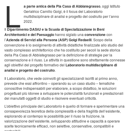
L
a parte antica della Pia Casa di Abbiategrasso
, oggi Istituto
Geriatrico Camillo Golgi, è il focus del Laboratorio
multidisciplinare di analisi e progetto del costruito per l’anno
2022.
Il
Dipartimento DAStU e la Scuola di Specializzazione in Beni
Architettonici e del Paesaggio
hanno siglato una
convenzione
con
l’
Azienda di Servizi alla Persona (ASP) Golgi Redaelli
. Scopo della
convenzione è lo svolgimento di attività didattiche finalizzate allo studio del
vasto complesso architettonico che ha costituito per secoli la sede storica
della Pia Casa di Abbiategrasso per la definizione di strategie per la
conservazione e il riuso. Le attività in questione sono strettamente connesse
agli obiettivi del progetto formativo del
Laboratorio multidisciplinare di
analisi e progetto del costruito
.
Il Laboratorio, che vede coinvolti gli specializzandi iscritti al primo anno,
prevede che essi affrontino – operando su un caso studio – tematiche
conoscitive indispensabili per elaborare, a scopo didattico, le soluzioni
progettuali più idonee a sviluppare le potenzialità funzionali e prestazionali
dei manufatti oggetti di studio e risolvere eventuali criticità.
L’obiettivo principale del Laboratorio è quello di formare e sperimentare una
consapevolezza teoretica della complessità e della fragilità dell’esistente,
esplorando al contempo le possibilità per il riuso la fruizione, la
valorizzazione dell’esistente, sviluppando attitudine e capacità a operare
scelte tecnicamente efficaci, non selettive, conservative, compatibili e
sostenibili.