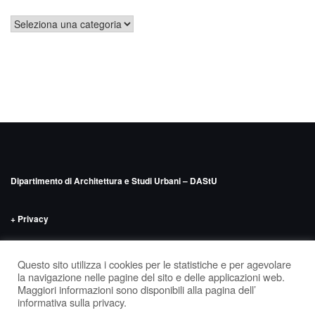
Dipartimento di Architettura e Studi Urbani – DAStU
+ Privacy
INDIRIZZO
Politecnico di Milano – DAStU
Via Bonardi n.9, edificio 14 –
Questo sito utilizza i cookies per le statistiche e per agevolare
‘Nave’, seminterrato
la navigazione nelle pagine del sito e delle applicazioni web.
Maggiori informazioni sono disponibili alla pagina dell’
informativa sulla privacy.
Tema di
Colorlib
Powered by
WordPress