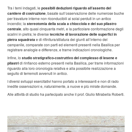
Tra i temi indagati, le
possibili deduzioni riguardo all’assetto del
cantiere di costruzione
, basate sull’osservazione delle numerose buche
per travature interne non riconducibili ai solai perduti in un antico
incendio; la
stereotomia della scala a chiocciola e del suo pilastro
centrale
, alto quasi cinquanta metri, e la particolare conformazione degli
scalini in pietra; le diverse
tecniche di lavorazione delle superfici in
pietra squadrata
e di rifinitura/stilatura dei giunti all’interno del
campanile, comparate con parti ed elementi presenti nella Basilica per
registrare analogie e differenze, e trarne indicazioni cronologiche.
Infine, lo
studio stratigrafico-costruttivo del complesso di lesene e
pilastri
di rinfianco esterno presenti nella Basilica, per trarre informazioni
riguardo alla loro cronologia relativa e alla possibile realizzazione a
seguito di terremoti avvenuti in antico.
I diversi sviluppi esercitativi hanno portato a interessanti e non di rado
inedite osservazioni e, naturalmente, a nuove e più mirate domande.
Alle attività di studio ha partecipato anche il prof. Giulio Mirabella Roberti.