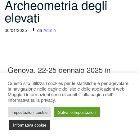
Archeometria degli
elevati
30/01/2025 -
da
Admin
Genova, 22-25 gennaio 2025 in
collaborazione con la Scuola di
Specializzazione in Beni Architettonici
Questo sito utilizza i cookies per le statistiche e per agevolare
la navigazione nelle pagine del sito e delle applicazioni web.
e del Paesaggio di Genova
Maggiori informazioni sono disponibili alla pagina dell’
informativa sulla privacy.
Impostazioni cookie
Salva le impostazioni
Informativa cookie