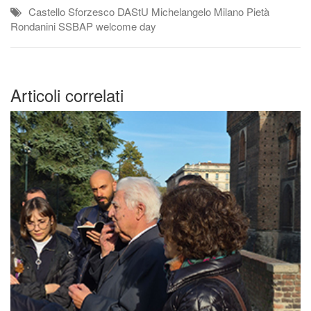
Castello Sforzesco
DAStU
Michelangelo
Milano
Pietà
Rondanini
SSBAP
welcome day
Articoli correlati