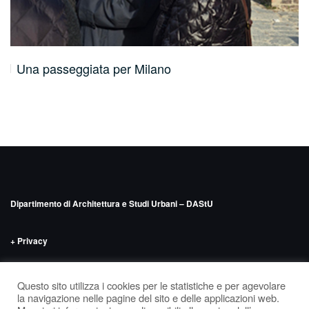
Una passeggiata per Milano
Dipartimento di Architettura e Studi Urbani – DAStU
+ Privacy
INDIRIZZO
Politecnico di Milano – DAStU
Via Bonardi n.9, edificio 14 –
Questo sito utilizza i cookies per le statistiche e per agevolare
‘Nave’, seminterrato
la navigazione nelle pagine del sito e delle applicazioni web.