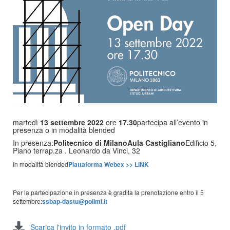
martedì
13 settembre 2022
ore
17.30
partecipa all’evento in
presenza o in modalità blended
In presenza:
Politecnico di Milano
Aula Castigliano
Edificio 5,
Piano terra
p.za . Leonardo da Vinci, 32
In modalità blended
Piattaforma Webex >> LINK
Per la partecipazione in presenza
è gradita la prenotazione entro il
5
settembre:
ssbap-dastu@polimi.it
Scarica l'invito in formato .pdf