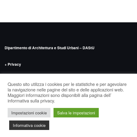
Dipartimento di Architettura e Studi Urbani – DAStU
+ Privacy
INDIRIZZO
Politecnico di Milano – DAStU
Via Bonardi n.9, edificio 14 –
Questo sito utilizza i cookies per le statistiche e per agevolare
‘Nave’, seminterrato
la navigazione nelle pagine del sito e delle applicazioni web.
Maggiori informazioni sono disponibili alla pagina dell’
informativa sulla privacy.
Tema di
Colorlib
Powered by
WordPress
Impostazioni cookie
Salva le impostazioni
Informativa cookie