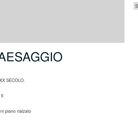
Ca
PAESAGGIO
 XX SECOLO.
II
oni piano rialzato