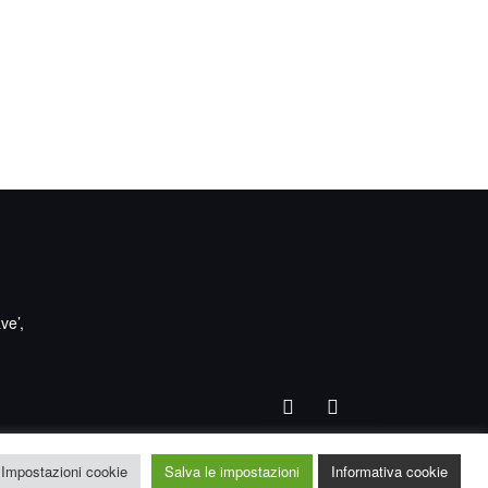
n Day 01.10.2025
Workshop Bauforschung
2025
ve’,
Facebook
Instagram
Twitter
Impostazioni cookie
Salva le impostazioni
Informativa cookie