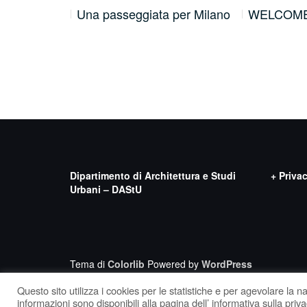
tervistato da
Una passeggiata per Milano
WELCOME 
Dipartimento di Architettura e Studi
+ Priva
Urbani – DAStU
Tema di
Colorlib
Powered by
WordPress
Questo sito utilizza i cookies per le statistiche e per agevolare la 
informazioni sono disponibili alla pagina dell’ informativa sulla priva