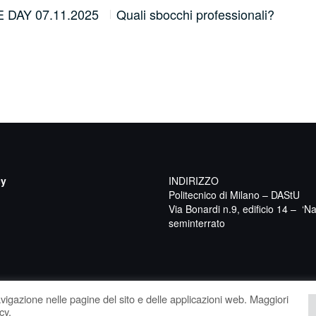
DAY 07.11.2025
Quali sbocchi professionali?
Ope
cy
INDIRIZZO
Politecnico di Milano – DAStU
Via Bonardi n.9, edificio 14 – ‘Na
seminterrato
navigazione nelle pagine del sito e delle applicazioni web. Maggiori
cy.