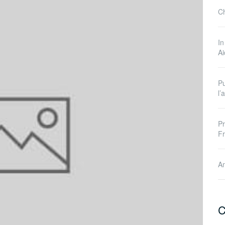
Ch
In
A
Pu
l
Pr
Fr
Am
C