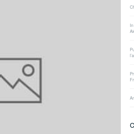
Ch
In
A
Pu
l
Pr
Fr
Am
C