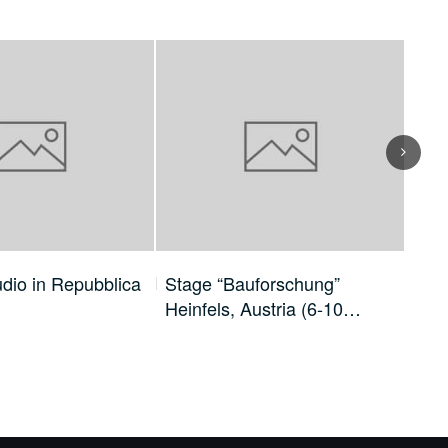
Next
udio in Repubblica
Stage “Bauforschung”
Sop
Heinfels, Austria (6-10…
Co