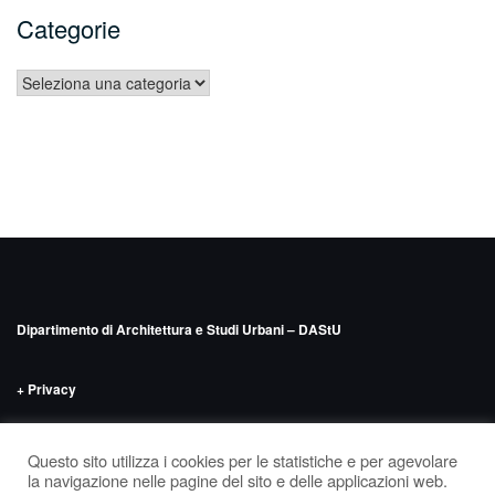
Categorie
Categorie
Dipartimento di Architettura e Studi Urbani – DAStU
+ Privacy
INDIRIZZO
Politecnico di Milano – DAStU
Via Bonardi n.9, edificio 14 –
Questo sito utilizza i cookies per le statistiche e per agevolare
‘Nave’, seminterrato
la navigazione nelle pagine del sito e delle applicazioni web.