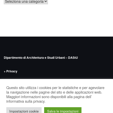
Categorie
Dipartimento di Architettura e Studi Urbani – DAStU
+ Privacy
INDIRIZZO
Politecnico di Milano – DAStU
Via Bonardi n.9, edificio 14 –
Questo sito utilizza i cookies per le statistiche e per agevolare
‘Nave’, seminterrato
la navigazione nelle pagine del sito e delle applicazioni web.
Maggiori informazioni sono disponibili alla pagina dell’
informativa sulla privacy.
Tema di
Colorlib
Powered by
WordPress
Facebook
Insta
Impostazioni cookie
Salva le impostazioni