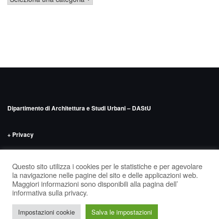
Dipartimento di Architettura e Studi Urbani – DAStU
+ Privacy
INDIRIZZO
Politecnico di Milano – DAStU
Via Bonardi n.9, edificio 14 –
Questo sito utilizza i cookies per le statistiche e per agevolare
‘Nave’, seminterrato
la navigazione nelle pagine del sito e delle applicazioni web.
Maggiori informazioni sono disponibili alla pagina dell’
informativa sulla privacy.
Tema di
Colorlib
Powered by
WordPress
Facebook
Insta
Impostazioni cookie
Salva le impostazioni