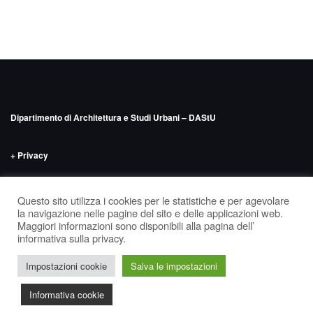
Dipartimento di Architettura e Studi Urbani – DAStU
+ Privacy
INDIRIZZO
Politecnico di Milano – DAStU
Via Bonardi n.9, edificio 14 –
Questo sito utilizza i cookies per le statistiche e per agevolare
‘Nave’, seminterrato
la navigazione nelle pagine del sito e delle applicazioni web.
Maggiori informazioni sono disponibili alla pagina dell’
informativa sulla privacy.
Tema di
Colorlib
Powered by
WordPress
Facebook
Insta
Impostazioni cookie
Salva le impostazioni
Tw
Informativa cookie