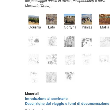
del paesaggio antico in Acaia (Peloponneso) e nella
Messarà (Creta)
.
Gournia
Latò
Gortyna
Priniàs
Mallia
Materiali
Introduzione al seminario
Descrizione del viaggio e fonti di documentazione