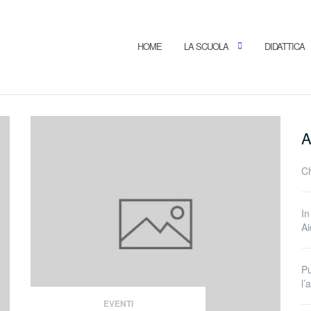
HOME
LA SCUOLA
DIDATTICA
A
Ch
In
A
Pu
l
EVENTI