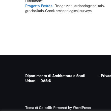
Riferimenti
Progetto Festòs
, Ricognizioni archeologiche italo-
greche/Italo-Greek archaeological surveys.
Dipartimento di Architettura e Studi
+ Priva
Urbani – DAStU
Tema di
Colorlib
Powered by
WordPress