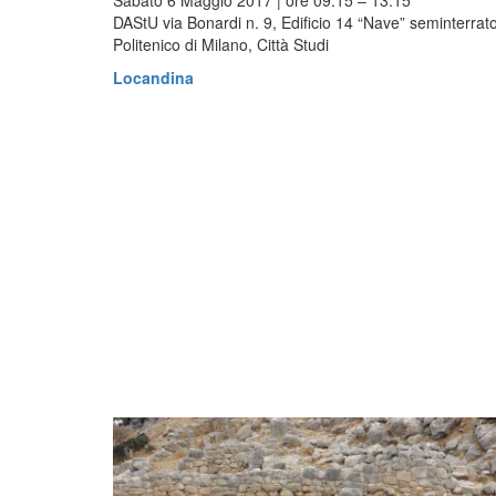
Sabato 6 Maggio 2017 | ore 09:15 – 13:15
DAStU via Bonardi n. 9, Edificio 14 “Nave” seminterrat
Politenico di Milano, Città Studi
Locandina