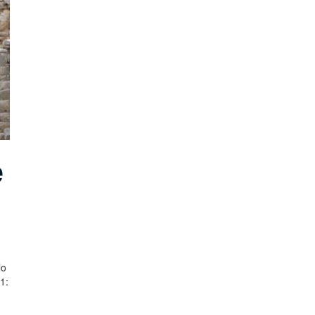
e
lo
1: