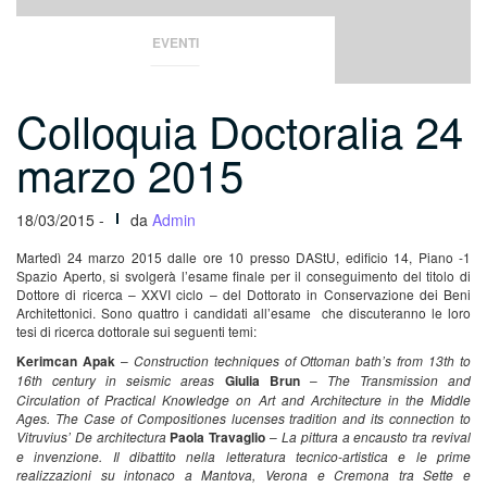
EVENTI
Colloquia Doctoralia 24
marzo 2015
18/03/2015 -
da
Admin
Martedì 24 marzo 2015 dalle ore 10 presso DAStU, edificio 14, Piano -1
Spazio Aperto, si svolgerà l’esame finale per il conseguimento del titolo di
Dottore di ricerca – XXVI ciclo – del Dottorato in Conservazione dei Beni
Architettonici. Sono quattro i candidati all’esame che discuteranno le loro
tesi di ricerca dottorale sui seguenti temi:
Kerimcan Apak
–
Construction techniques of Ottoman bath’s from 13th to
16th century in seismic areas
Giulia Brun
–
The Transmission and
Circulation of Practical Knowledge on Art and Architecture in the Middle
Ages. The Case of Compositiones lucenses tradition and its connection to
Vitruvius’ De architectura
Paola Travaglio
–
La pittura a encausto tra revival
e invenzione. Il dibattito nella letteratura tecnico-artistica e le prime
realizzazioni su intonaco a Mantova, Verona e Cremona tra Sette e