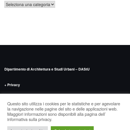
Categorie
Dipartimento di Architettura e Studi Urbani – DAStU
+ Privacy
INDIRIZZO
Politecnico di Milano – DAStU
Via Bonardi n.9, edificio 14 –
Questo sito utilizza i cookies per le statistiche e per agevolare
‘Nave’, seminterrato
la navigazione nelle pagine del sito e delle applicazioni web.
Maggiori informazioni sono disponibili alla pagina dell’
informativa sulla privacy.
Tema di
Colorlib
Powered by
WordPress