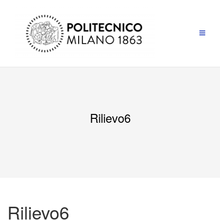
Salta
al
contenuto
Rilievo6
Rilievo6