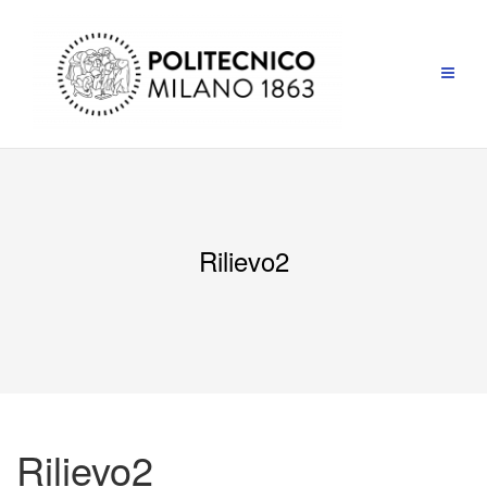
Salta
al
contenuto
Rilievo2
Rilievo2