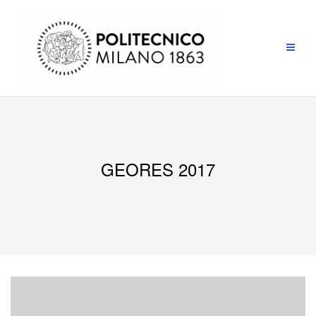
Salta
al
contenuto
GEORES 2017