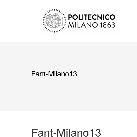
Salta
al
contenuto
Fant-Milano13
Fant-Milano13