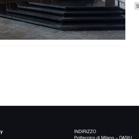
Ca
cy
INDIRIZZO
Politecnico di Milano – DAStU