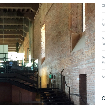
Ch
In
A
Pu
l
Pr
Fr
Am
C